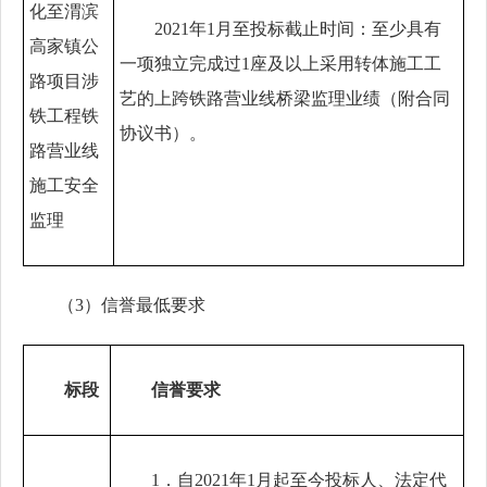
化至渭滨
2021年1月至投标截止时间：至少具有
高家镇公
一项独立完成过1座及以上采用转体施工工
路项目涉
艺的上跨铁路营业线桥梁监理业绩（附合同
铁工程铁
协议书）。
路营业线
施工安全
监理
（
3
）信誉最低要求
标段
信誉要求
1．自2
021
年
1月起至今投标人、法定代