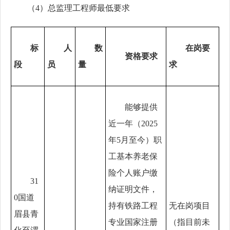
（
4
）
总监理工程师
最低要求
标
人
数
在岗要
资格要求
段
员
量
求
能够提供
近一年（
2025
年5月至今）职
工基本养老保
险个人账户缴
31
纳证明文件，
0国道
持有铁路工程
无在岗项目
眉县青
专业国家注册
（指目前未