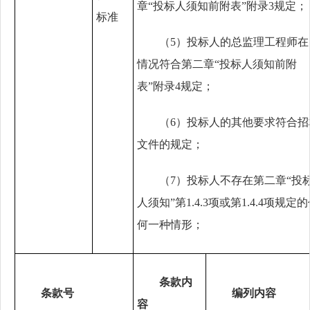
章
“
投标人须知前附表
”
附录
3
规定；
标准
（
5
）投标人的总监理工程师在
情况符合第二章
“
投标人须知前附
表
”
附录
4
规定；
（
6
）投标人的其他要求符合招
文件的规定；
（
7
）投标人不存在第二章
“
投
人须知
”
第
1.4.3
项或第
1.4.4
项规定的
何一种情形；
条款内
条款号
编列内容
容