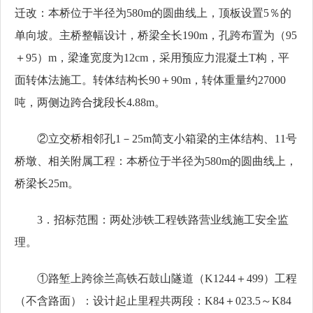
迁改：本桥位于半径为580m的圆曲线上，顶板设置5％的
单向坡。主桥整幅设计，桥梁全长190m，孔跨布置为（95
＋95）m，梁逢宽度为12cm，采用预应力混凝土T构，平
面转体法施工。转体结构长90＋90m，转体重量约27000
吨，两侧边跨合拢段长4.88m。
②立交桥相邻孔1－25m简支小箱梁的主体结构、11号
桥墩、相关附属工程：本桥位于半径为580m的圆曲线上，
桥梁长25m。
3．招标范围：两处涉铁工程铁路营业线施工安全监
理。
①路堑上跨徐兰高铁石鼓山隧道（K1244＋499）工程
（不含路面）：设计起止里程共两段：K84＋023.5～K84