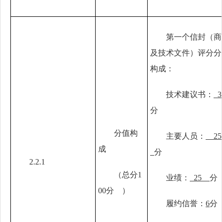
第一个信封（商
及技术文件）评分分
构成：
技术建议书：
3
分
分值构
主要人员：
2
成
分
2.2.1
（总分1
业绩：
25
分
00分 ）
履约信誉：
6
分