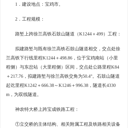
1．建设地点：宝鸡市。
2．工程规模：
路堑上跨徐兰高铁石鼓山隧道
（K1244＋499）工程：
拟建路堑与既有徐兰高铁石鼓山隧道相交，交点处徐
兰高铁下行线里程
K1244＋498.86，位于宝鸡南站（小里
程侧）与东岔站（大里程侧）区间，交点处公路里程K84
＋217.76，拟建路堑与徐兰高铁交角为50.4°。石鼓山隧道
起讫里程K1242＋666.38～K1246＋996.38，隧道长4330
m，为双线隧道。
神农特大桥上跨宝成铁路工程：
①立交桥的主体结构、相关附属工程及铁路相关设备