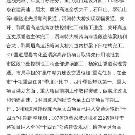
超额完成了年度目标任务。重点项目建设方面，市域内4
条在建高速，眉太、麟法高速全线大干，石臼山、翠矶山
等6座隧道先后顺利贯通，渭河特大桥实现双幅贯通。关
环、鄠周眉高速统筹加快控制性工程施工进度，关环高速
五丈原隧道主体完工，渭河特大桥跨南河堤段连续梁顺利
合龙，鄠周眉高速汤峪河大桥河道内桥梁下部结构完工。
310国道眉县青化至渭滨高家镇项目取得先行用地批复，
市区段13处控制性工程全部进场施工，杨家山隧道实现贯
通。市局承担的“集中精力建设交通枢纽”重点任务，在全
市“十项重点任务”季度评比中，四个季度蝉联第一。重大
项目谋划方面，重大项目前期工作取得突破，做实北过境
和钓磻高速、244国道凤翔经陈仓至太白等项目前期工
作，244国道凤翔经陈仓至太白项目已纳入交通运输部“十
四五”中期调整规划，107省道蔡家坡过境和222省道坪李
路项目纳入全省“十四五”公路建设规划，麟游至灵台高