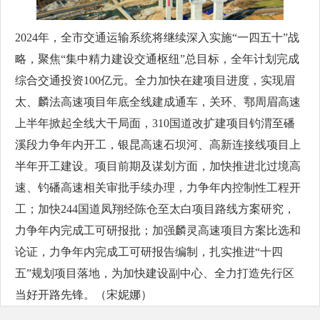
2024年，全市交通运输系统将继续深入实施“一四五十”战
略，聚焦“集中精力建设交通枢纽”总目标，全年计划完成
综合交通投资100亿元。全力加快在建项目进度，实现眉
太、麟法高速项目年底全线建成通车，关环、鄠周眉高速
上半年掀起全线大干局面，310国道改扩建项目钓渭至磻
溪段力争年内开工，银昆高速石坝河、高新连接线项目上
半年开工建设。项目前期及谋划方面，加快推进北过境高
速、钓磻高速相关审批手续办理，力争年内控制性工程开
工；加快244国道凤翔经陈仓至太白项目路线方案研究，
力争年内完成工可研报批；加强麟灵高速项目方案比选和
论证，力争年内完成工可研报告编制，扎实推进“十四
五”规划项目落地，为加快建设副中心、全力打造先行区
当好开路先锋。（宋妮娜）