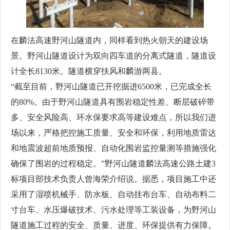
在麟法高速野河山隧道内，同样看到热火朝天的建设场
景。野河山隧道设计为双向四车道的分离式隧道，隧道设
计全长8130米。隧道横穿扶风和麟游两县。
“截至目前，野河山隧道已开挖掘进6500米，已完成全长
的80%。由于野河山隧道具有围岩稳定性差、断层破碎带
多、安全风险高、环水保要求高等建设难点，所以我们进
场以来，严格把控施工质量、安全和环保，利用地质雷达
和地震波超前地质预报、自动化围岩监控量测等措施强化
确保了围岩的过程稳定。”野河山隧道麟法高速公路土建3
标项目部技术负责人曾海荣介绍说。据悉，项目施工中还
采用了湿喷机械手、防水板、自动挂布台车、自动布料二
寸台车、水压爆破技术、污水处理等工装设备，为野河山
隧道施工过程的安全、质量、进度、环保提供有力保障。