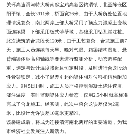
关环高速渭河特大桥南起宝鸡高新区钓渭镇，北至陈仓区
阳平镇，全长3911米，桥面宽26米。由于大桥所处位置地
理情况复杂，南北两岸上部大桥采用了预应力混凝土变截
面连续梁，下部采用板式薄壁墩，基础采用钻孔灌注桩。
此次浇筑的合龙段长120米，由于工艺复杂，合龙施工前7
天，施工人员连续每天早、晚对气温、箱梁结构温度、悬
臂端梁体标高和轴线等要素进行监测分析，动态调整配
重，选定与设计温度接近且恒定时段，及时进行合龙段劲
性骨架锁定，减小了温差引起的梁体相对位移和结构附加
应力。9月5日14时，施工人员严格控制混凝土浇注速度、
浇注温度，实时监测梁体应力状态，仅用2.5小时就高标准
完成了合龙施工。经实测，此次中跨合龙误差仅为2毫
米，比设计允许误差10毫米更精准。
该桥建成后，将成为连接渭河南北两岸的重要通道，为我
市经济社会发展注入新活力。