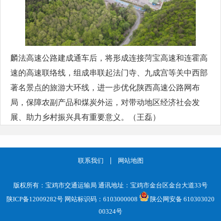
麟法高速公路建成通车后，将形成连接菏宝高速和连霍高
速的高速联络线，组成串联起法门寺、九成宫等关中西部
著名景点的旅游大环线，进一步优化陕西高速公路网布
局，保障农副产品和煤炭外运，对带动地区经济社会发
展、助力乡村振兴具有重要意义。（王磊）
联系我们
网站地图
版权所有：宝鸡市交通运输局 通讯地址：宝鸡市金台区金台大道33号
陕ICP备12009282号
网站标识码：6103000008
陕公网安备 610303020
00324号