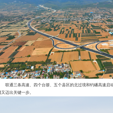
联通三条高速、四个台塬、五个县区的北过境和钓磻高速启动
网又迈出关键一步。