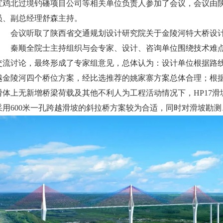
宝鸡北过境钓磻项目公司等相关单位负责人参加了会议，会议由
员、副总经理舒森主持。
会议听取了陕西省交通规划设计研究院关于金陵河特大桥设
秦顺全院士主持组织与会专家、设计、咨询单位围绕技术难
交流讨论，最终形成了专家组意见，总体认为：设计单位根据路
越金陵河四个桥位方案，经比选推荐的姚家寨方案总体合理；根
滑体上无新增桥梁荷载及其他不利人为工程活动情况下，HP17
采用600米一孔跨越滑坡的斜拉桥方案较为合适，同时对滑坡勘