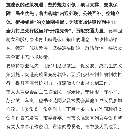
施建设的政策机遇，坚持规划引领、项目支撑、要素保
障、民生优先，着力构建“内通外联、公铁互补、空地立
体、衔接畅通”的交通网格局，为我市加快建设副中心、
全力打造先行区当好“开路先锋”、贡献交通力量。
要牢固
树立和践行绿水青山就是金山银山的理念，加快推动绿
色、循环、低碳发展，坚持源头防治、群防群治，持续改
善全市生态环境质量。
要坚持就业优先，用好用足稳就业、促发展、惠民生的政
策措施，促进高质量充分就业。要强化林长制各项制度执
行，提升基层管护能力，推深做实全市林长制工作。
市人大常委会副主任陈爱民、赵永怀、宁怀彬、陈小平、
苏少敏、车爽，秘书长范同兴及常委会其他组成人员参加
会议。市委常委、常务副市长丁胜仁参加专题询问联组会
议并作表态发言。市委常委、副市长高宏真列席会议并就
有关人事事项作说明。市监察委员会、市中级人民法院、