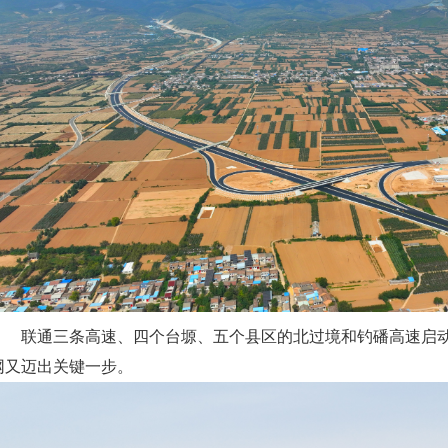
联通三条高速、四个台塬、五个县区的北过境和钓磻高速启动
网又迈出关键一步。