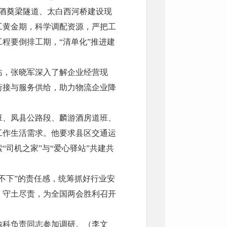
县酒奠梁隧道、太白西河桥建设现
工黄金期，科学调配资源，严把工
程要倒排工期，“清单化”推进建
站，张晓军深入了解企业经营现
衔接与服务供给，助力物流企业降
班、凤县公路段、麟游酒房道班、
工作生活需求。他要求县区交通运
司机之家”与“爱心驿站”共建共
不下”的责任感，统筹抓好行业安
、守土尽责，为全国两会胜利召开
输科负责同志参加调研。（李文