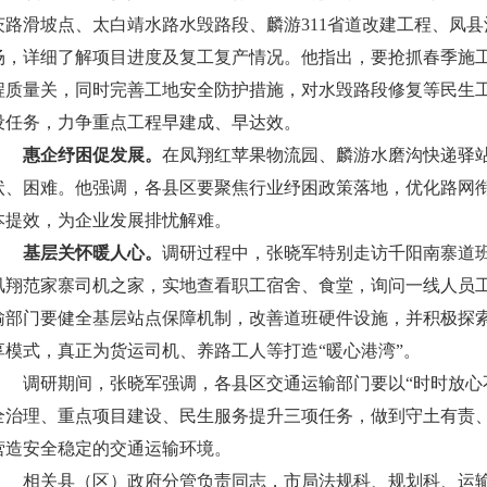
茨路滑坡点、太白靖水路水毁路段、麟游311省道改建工程、凤
场，详细了解项目进度及复工复产情况。他指出，要抢抓春季施
程质量关，同时完善工地安全防护措施，对水毁路段修复等民生工
设任务，力争重点工程早建成、早达效。
惠企纾困促发展。
在凤翔红苹果物流园、麟游水磨沟快递驿
状、困难。他强调，各县区要聚焦行业纾困政策落地，优化路网
本提效，为企业发展排忧解难。
基层关怀暖人心。
调研过程中，张晓军特别走访千阳南寨道
凤翔范家寨司机之家，实地查看职工宿舍、食堂，询问一线人员
输部门要健全基层站点保障机制，改善道班硬件设施，并积极探索“
享模式，真正为货运司机、养路工人等打造“暖心港湾”。
调研期间，张晓军强调，各县区交通运输部门要以“时时放心
全治理、重点项目建设、民生服务提升三项任务，做到守土有责
营造安全稳定的交通运输环境。
相关县（区）政府分管负责同志，市局法规科、规划科、运