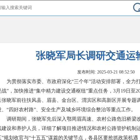
张晓军局长调研交通运
发布时间: 2025-03-21 08:52:50
为贯彻落实市委、市政府深化“三个年”活动安排部署，全力
坚战”，加快推进“集中精力建设交通枢纽”重点任务，3月19日至
长张晓军前往扶风县、眉县、金台区、渭滨区和高新区开展专题
设、“四好农村路”、安全生产及城乡环境综合整治等重点工作。
调研期间，张晓军先后深入鄠周眉高速、农村公路危旧桥梁
线建设和养护人员，详细了解项目推进情况和农村公路管护机制运
五”规划收官与“十五五”谋篇的关键节点，各县区要抢抓政策机