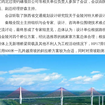
宝鸡北过境钓磻项目公司等相关单位负责人参加了会议，会议由
员、副总经理舒森主持。
会议听取了陕西省交通规划设计研究院关于金陵河特大桥设
秦顺全院士主持组织与会专家、设计、咨询单位围绕技术难
交流讨论，最终形成了专家组意见，总体认为：设计单位根据路
越金陵河四个桥位方案，经比选推荐的姚家寨方案总体合理；根
滑体上无新增桥梁荷载及其他不利人为工程活动情况下，HP17
采用600米一孔跨越滑坡的斜拉桥方案较为合适，同时对滑坡勘