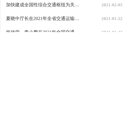
加快建成全国性综合交通枢纽为关中平原城市群副中心建设...
2021-02-05
夏晓中厅长在2021年全省交通运输工作会议上的报告
2021-01-22
杨传堂、李小鹏在2021年全国交通运输工作会议强调：加快...
2021-01-22
积极践行逢山开路遇河架桥精神全力推动宝鸡交通运输事业...
2020-12-12
超额完成“十三五”目标任务 为全面建成小康社会提供坚强...
2020-12-12
立足群众满意 奋力追赶超越 为打造关天副中心建设最具...
2020-12-12
更多
联系我们
网站地图