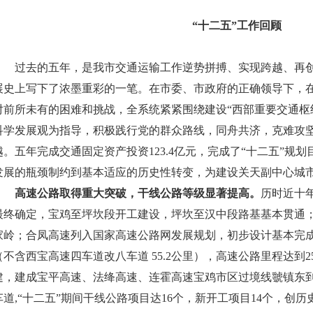
“十二五”工作回顾
过去的五年，是我市交通运输工作逆势拼搏、实现跨越、再
展史上写下了浓墨重彩的一笔。在市委、市政府的正确领导下，
对前所未有的困难和挑战，全系统紧紧围绕建设“西部重要交通枢
科学发展观为指导，积极践行党的群众路线，同舟共济，克难攻
越。五年
完成交通固定资产投资123.4亿元，完成了“十二五”规
发展的瓶颈制约到基本适应的历史性转变，为建设关天副中心城
高速公路取得重大突破，干线公路等级显著提高。
历时近十
最终确定，宝鸡至坪坎段开工建设，坪坎至汉中段路基基本贯通
家岭；合凤高速列入国家高速公路网发展规划，初步设计基本完成。
（不含西宝高速四车道改八车道 55.2公里），高速公路里程达到
建，建成宝平高速、法绛高速、连霍高速宝鸡市区过境线虢镇东
车道,“十二五”期间干线公路项目达16个，新开工项目14个，创