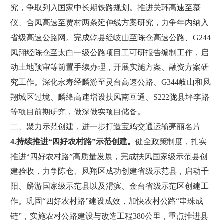
究，争取列入国家中长期铁路规划。推进关环高速至慕
仪、合凤高速至贾村两条延伸线方案研究，力争年内纳入
省级高速公路网。完成乾县经岐山至陈仓高速公路、G244
凤翔经陈仓至太白一级公路项目工可研报告编制工作，启
动土地预审等前置手续办理，开展实施方案、融资方案研
究工作。深化永寿经麟游至灵台高速公路、G344岐山和凤
翔城区过境、麟绛高速增设扶风南互通、S222陇县坪李路
等项目前期研究，做深做实项目储备。
二、聚力示范创建，进一步打造宝鸡交通运输亮丽名片
4.持续推进“四好农村路”示范创建。
健全政策制度，扎实
推进“四好农村路”高质量发展，完成扶风国家级示范县创
建验收，力争陈仓、凤翔区成功创建省级示范县，启动千
阳、麟游国家级示范县以及渭滨、金台省级示范区创建工
作。巩固“四好农村路”建设成效，加快农村公路“串珠成
链”，实施农村公路建设与改造工程380公里，重点推进县