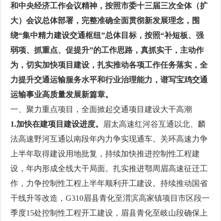
和中央经济工作会议精神，按照市委十三届三次全体（扩
大）会议总体部署，完整准确全面贯彻新发展理念，围
绕“集中精力建设交通枢纽”总体目标，按照“补短板、强
弱项、抓重点、促提升”的工作思路，真抓实干，主动作
为，切实加快项目建设，扎实推动各项工作任务落实，全
力提升交通运输服务水平和行业治理能力，谱写宝鸡交通
运输事业高质量发展新篇章。
一、聚力重点项目，全面掀起交通项目建设大干高潮
1.加快在建项目建设进度。
眉太高速红河谷互通以北、麟
法高速野河互通以南段年内力争实现通车。关环高速力争
上半年取得建设用地批复，持续加快推进控制性工程建
设，年内形成全线大干局面。扎实推进鄠周眉高速征迁工
作，力争控制性工程上半年顺利开工建设。持续推动国省
干线升等改造，G310眉县青化至渭滨高家镇项目市区段一
季度15处控制性工程开工建设，眉县青化至岐山段确保上