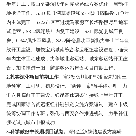
半年开工，岐山至磻溪段年内完成路线方案优化，启动征
地拆迁工作。G316凤县酒奠梁段和S514陇县固陕路力争年
内主体完工，S222市区西过境马家塬至长坪路段尽早通车
试运营，S312凤翔段年内复工建设，S311麟游县城至良
舍、G342凤州至凤县、S222陈仓县功至新街力争上半年全
线开工建设。加快宝鸡城南综合客运枢纽建设进度，确保
年内主体工程建成，力争城北客运站、城东客运站开工建
设，加快推进千阳、麟游客运站建设项目前期工作。
2.扎实深化项目前期工作。
宝鸡北过境和钓磻高速加快土
地预审、工可研、初步设计、“两评一案”等手续办理，力
争六月底前开工建设。银昆高速两条连接线上半年开工。
完成国家综合货运枢纽补链强链实施方案编制，建立市级
统筹协调工作专班，强化与西安合作推进机制，力争补链
强链试点城市申报成功。
3.科学做好中长期项目谋划。
深化宝汉铁路建设方案研