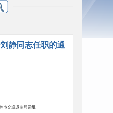
于刘静同志任职的通
输局党组