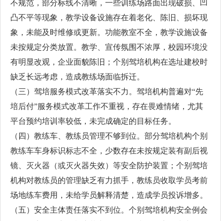
不规范，部分标线不清晰，一些训练场路面出现破损、凹
凸不平等现象，教学设备设施存在着老化、陈旧、损坏现
象，未能及时维修或更新。功能教室不全，教学设施设备
未按规定分类放置。教学、宣传氛围不浓厚，校园环境没
有明显改观，企业面貌陈旧；个别驾培机构在选址建校时
缺乏长远考虑，造成教练场面临拆迁。
（三）驾培服务模式改革落实不力。驾培机构普遍对“先
培后付”服务模式改革工作不重视，存在畏难情绪，尤其
平台预约培训率较低，未完成确定的目标任务。
（四）教练车、教练员管理不够到位。部分驾培机构个别
教练车车身标识标志不全，少数存在未按规定装有副后视
镜、灭火器（或灭火器失效）等安全防护装置；个别驾培
机构对教练员的管理缺乏有力抓手，教练员收取学员考前
场地练车费用，未给学员解释清楚，造成学员投诉增多。
（五）安全主体责任落实不到位。个别驾培机构安全例会