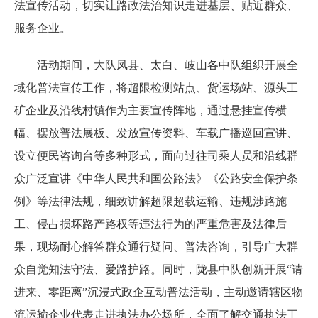
法宣传活动，切实让路政法治知识走进基层、贴近群众、
服务企业。
活动期间，大队凤县、太白、岐山各中队组织开展全
域化普法宣传工作，将超限检测站点、货运场站、源头工
矿企业及沿线村镇作为主要宣传阵地，通过悬挂宣传横
幅、摆放普法展板、发放宣传资料、车载广播巡回宣讲、
设立便民咨询台等多种形式，面向过往司乘人员和沿线群
众广泛宣讲《中华人民共和国公路法》《公路安全保护条
例》等法律法规，细致讲解超限超载运输、违规涉路施
工、侵占损坏路产路权等违法行为的严重危害及法律后
果，现场耐心解答群众通行疑问、普法咨询，引导广大群
众自觉知法守法、爱路护路。同时，陇县中队创新开展“请
进来、零距离”沉浸式政企互动普法活动，主动邀请辖区物
流运输企业代表走进执法办公场所，全面了解交通执法工