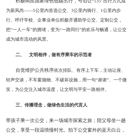
积极响应国家绿色低碳出行，号召
让“135”出行方式成
为新风尚——5公里内首选公交、3公里内骑行、1公里内步
行。呼吁学校、企事业单位积极开通助学公交、定制公交，
把“一人一车”的拥堵，变为“一路同行”的欢乐与畅通，让公交
成为城市流动的风景。
二、 文明相伴，做有序乘车的示范者
自觉维护公共秩序
依次排队、有序上下车，主动让座、
轻声交谈，不车窗抛物、不破坏设施，用一句“谢谢”、一个微
笑，为公交注入城市温度，让文明与平安一路相伴。
三、传播理念，做绿色生活的代言人
带孩子乘一次公交，来一场城市探索之旅；陪父母坐一趟
公交，享受一段温情慢时光。拍下公交窗外的蓝天白云，