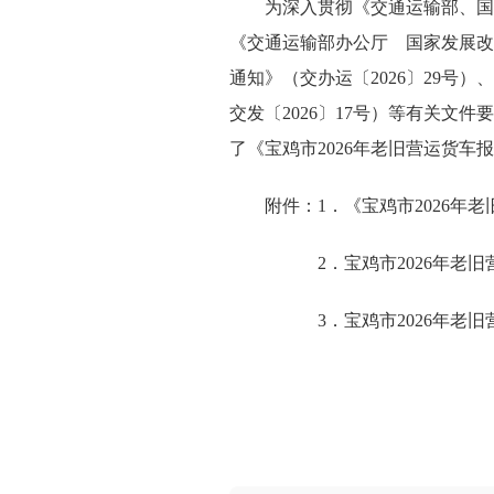
为深入贯彻《交通运输部、国
《交通运输部办公厅 国家发展改
通知》
（
交办运〔
2026
〕
29
号
）
、
交发〔
2026
〕
17
号）等有关文件要
了《宝鸡市
2026
年老旧营运货车报
附件：
1．
《宝鸡市
2026
年老
2．
宝鸡市
2026
年老旧
3．
宝鸡市
2026
年老旧