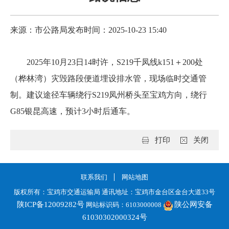
来源：市公路局
发布时间：2025-10-23 15:40
2025年10月23日14时许，S219千凤线k151＋200处
（桦林湾）灾毁路段便道埋设排水管，现场临时交通管
制。建议途径车辆绕行S219凤州桥头至宝鸡方向，绕行
G85银昆高速，预计3小时后通车。
打印
关闭
联系我们
网站地图
版权所有：宝鸡市交通运输局 通讯地址：宝鸡市金台区金台大道33号
陕ICP备12009282号
陕公网安备
网站标识码：6103000008
61030302000324号