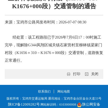
K1676+000段）交通管制的通告
来源：宝鸡市公路局
发布时间：2026-07-07 08:30
经处置：该工程路段已于2026年7月6日17：00时施工
完毕，现解除G344
凤翔区城关镇石家营村至柳林镇梁家门
村段（K1656＋310－K1676＋000段
）
交通管制，道路恢复
正常通行。
打印
关闭
联系我们
网站地图
版权所有：宝鸡市交通运输局 通讯地址：宝鸡市金台区金台大道33号
陕ICP备12009282号
陕公网安备
网站标识码：6103000008