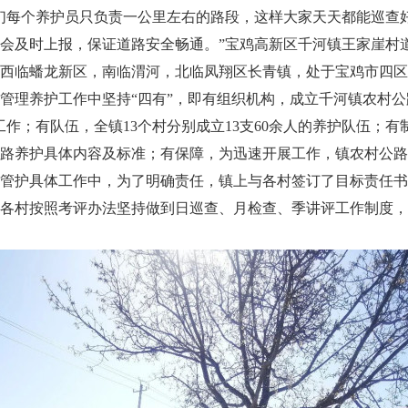
们每个养护员只负责一公里左右的路段，这样大家天天都能巡查
会及时上报，保证道路安全畅通。”宝鸡高新区千河镇王家崖村
西临蟠龙新区，南临渭河，北临凤翔区长青镇，处于宝鸡市四区
管理养护工作中坚持“四有”，即有组织机构，成立千河镇农村公
工作；有队伍，全镇13个村分别成立13支60余人的养护队伍；
路养护具体内容及标准；有保障，为迅速开展工作，镇农村公路
管护具体工作中，为了明确责任，镇上与各村签订了目标责任书
各村按照考评办法坚持做到日巡查、月检查、季讲评工作制度，