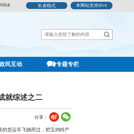
碍阅读
本网站支持IPv6
长者模式
政民互动
专题专栏
设成就综述之二
分享：
菜的货运车飞驰而过，把宝鸡特产