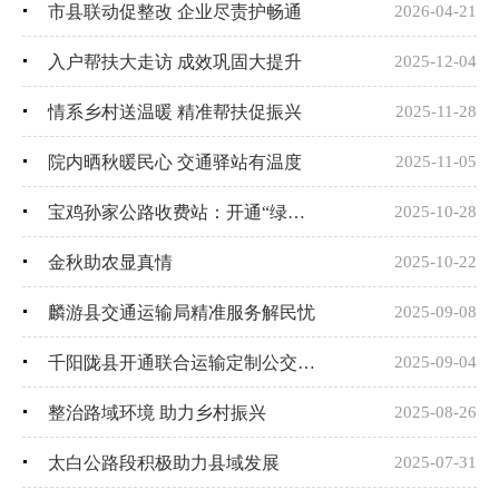
市县联动促整改 企业尽责护畅通
2026-04-21
入户帮扶大走访 成效巩固大提升
2025-12-04
情系乡村送温暖 精准帮扶促振兴
2025-11-28
院内晒秋暖民心 交通驿站有温度
2025-11-05
宝鸡孙家公路收费站：开通“绿色通道” 助力“三秋”抢收抢种
2025-10-28
金秋助农显真情
2025-10-22
麟游县交通运输局精准服务解民忧
2025-09-08
千阳陇县开通联合运输定制公交 便捷交通赋能苹果产业提质增效
2025-09-04
整治路域环境 助力乡村振兴
2025-08-26
太白公路段积极助力县域发展
2025-07-31