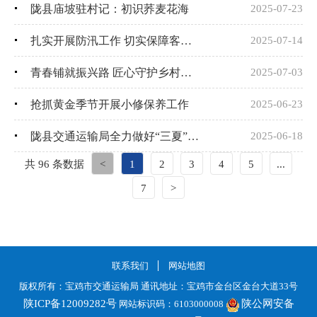
陇县庙坡驻村记：初识荞麦花海
2025-07-23
扎实开展防汛工作 切实保障客运安全
2025-07-14
青春铺就振兴路 匠心守护乡村通——扶风县农路中心召开第二季度青年干部座谈会
2025-07-03
抢抓黄金季节开展小修保养工作
2025-06-23
陇县交通运输局全力做好“三夏”交通运输服务保障工作
2025-06-18
共 96 条数据
<
1
2
3
4
5
...
7
>
联系我们
网站地图
版权所有：宝鸡市交通运输局 通讯地址：宝鸡市金台区金台大道33号
陕ICP备12009282号
陕公网安备
网站标识码：6103000008