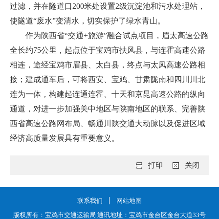
过滤，并在隧道口200米处设置2级沉淀池和污水处理站，
使隧道“废水”变清水，切实保护了绿水青山。
作为陕西省“交通+旅游”融合试点项目，眉太高速公路
全长约75公里，起点位于宝鸡市扶风县，与连霍高速公路
相连，途经宝鸡市眉县、太白县，终点与太凤高速公路相
接；建成通车后，可将西安、宝鸡、甘肃陇南和四川川北
连为一体，构建起连通连霍、十天和京昆高速公路的纵向
通道，对进一步加强关中地区与陕南地区的联系、完善陕
西省高速公路网布局、畅通川陕交通大动脉以及促进区域
经济高质量发展具有重要意义。
打印
关闭
联系我们
网站地图
版权所有：宝鸡市交通运输局 通讯地址：宝鸡市金台区金台大道33号