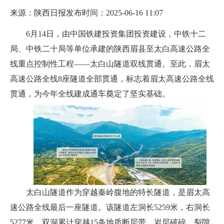
来源：陕西日报
发布时间：2025-06-16 11:07
6月14日，由中国铁建投资集团投资建设，中铁十二
局、中铁二十局等单位承建的陕西眉县至太白高速公路全
线重点控制性工程——太白山隧道双线贯通。至此，眉太
高速公路全线8座隧道全部贯通，标志着眉太高速公路全线
贯通，为今年全线建成通车奠定了坚实基础。
太白山隧道作为穿越秦岭腹地的特长隧道，是眉太高
速公路全线最后一座隧道。该隧道左洞长5259米，右洞长
5277米，双洞累计穿越15条地质断层带，岩层破碎、裂隙