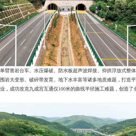
单臂凿岩台车、水压爆破、防水板超声波焊接、仰拱浮放式整体
围岩大变形、破碎带发育、地下水丰富等诸多地质难题，打造平
业，成功攻克九成宫互通仅100米的曲线半径施工难题，创造了