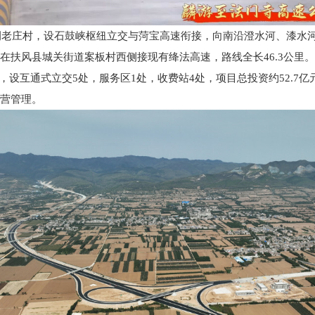
侧老庄村，设石鼓峡枢纽立交与菏宝高速衔接，向南沿澄水河、漆水
在扶风县城关街道案板村西侧接现有绛法高速，路线全长46.3公里
时，设互通式立交5处，服务区1处，收费站4处，项目总投资约52.7
营管理。