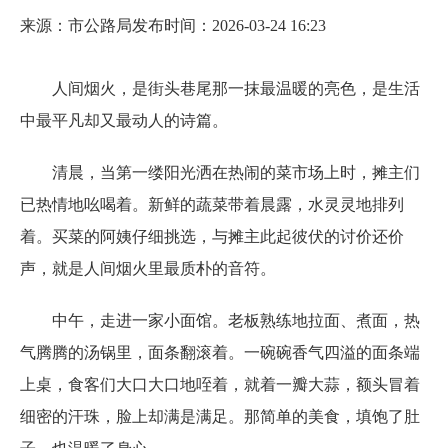
来源：市公路局
发布时间：2026-03-24 16:23
人间烟火，是街头巷尾那一抹最温暖的亮色，是生活
中最平凡却又最动人的诗篇。
清晨，当第一缕阳光洒在热闹的菜市场上时，摊主们
已热情地吆喝着。新鲜的蔬菜带着晨露，水灵灵地排列
着。买菜的阿姨仔细挑选，与摊主此起彼伏的讨价还价
声，就是人间烟火里最质朴的音符。
中午，走进一家小面馆。老板熟练地拉面、煮面，热
气腾腾的汤锅里，面条翻滚着。一碗碗香气四溢的面条端
上桌，食客们大口大口地咥着，就着一瓣大蒜，额头冒着
细密的汗珠，脸上却满是满足。那简单的美食，填饱了肚