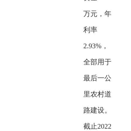
万元，年
利率
2.93%，
全部用于
最后一公
里农村道
路建设。
截止2022