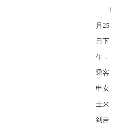
8
月25
日下
午，
乘客
申女
士来
到吉