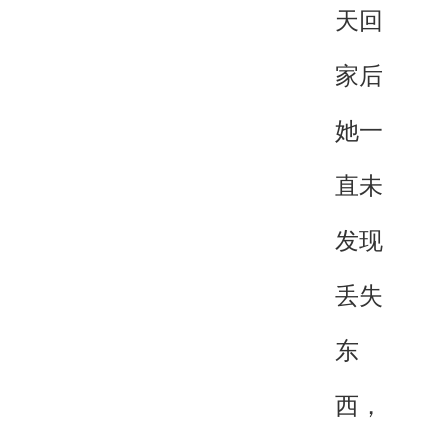
天回
家后
她一
直未
发现
丢失
东
西，