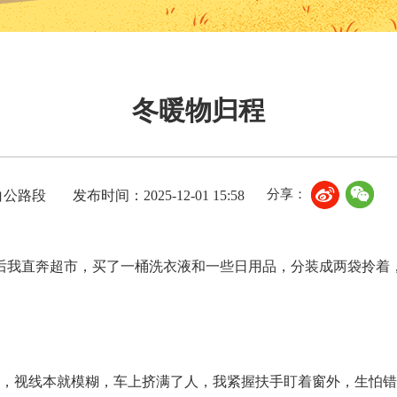
冬暖物归程
分享：
白公路段
发布时间：2025-12-01 15:58
班后我直奔超市，买了一桶洗衣液和一些日用品，分装成两袋拎着
，视线本就模糊，车上挤满了人，我紧握扶手盯着窗外，生怕错