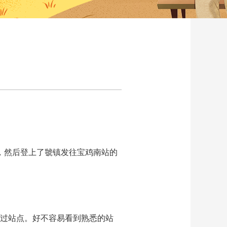
，然后登上了虢镇发往宝鸡南站的
过站点。好不容易看到熟悉的站