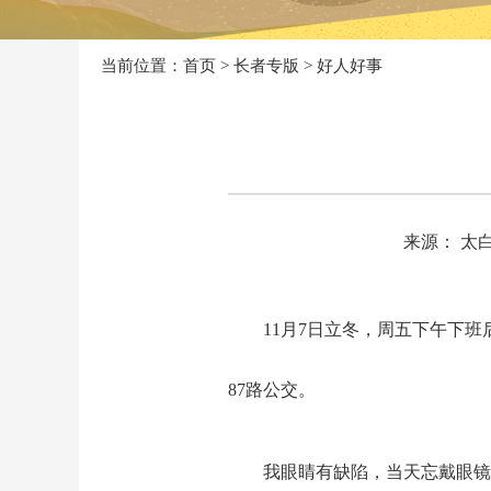
当前位置：
首页
>
长者专版
>
好人好事
来源： 太
11月7日立冬，周五下午下
87路公交。
我眼睛有缺陷，当天忘戴眼镜