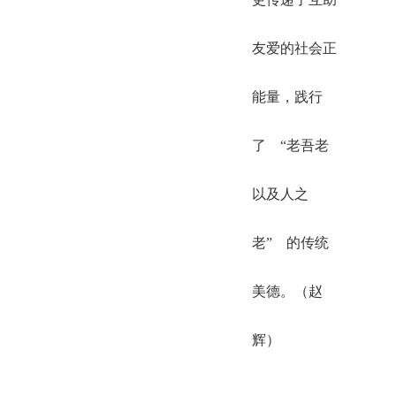
友爱的社会正
能量，践行
了 “老吾老
以及人之
老” 的传统
美德。（赵
辉）