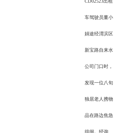
CD02523出租
车驾驶员董小
娟途经渭滨区
新宝路自来水
公司门口时，
发现一位八旬
独居老人携物
品在路边焦急
徘徊。经询