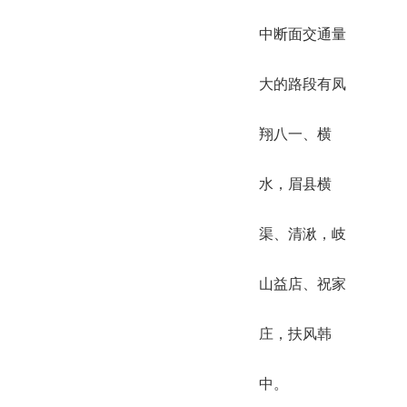
中断面交通量
大的路段有凤
翔八一、横
水，眉县横
渠、清湫，岐
山益店、祝家
庄，扶风韩
中。