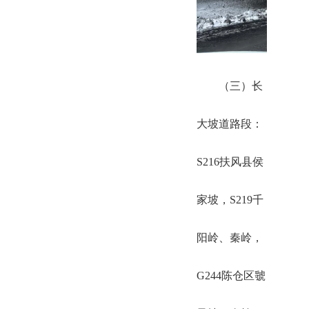
（三）长
大坡道路段：
S216扶风县侯
家坡，S219千
阳岭、秦岭，
G244陈仓区虢