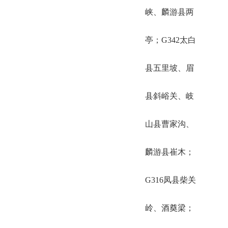
峡、麟游县两
亭；G342太白
县五里坡、眉
县斜峪关、岐
山县曹家沟、
麟游县崔木；
G316凤县柴关
岭、酒奠梁；