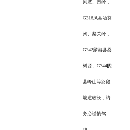
凤坡、秦岭，
G316凤县酒奠
沟、柴关岭，
G342麟游县桑
树塬、G344陇
县峰山等路段
坡道较长，请
务必谨慎驾
驶。