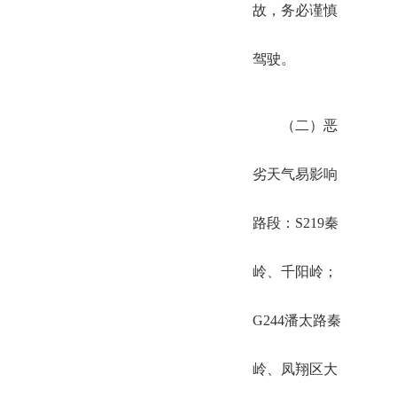
故，务必谨慎
驾驶。
（二）恶
劣天气易影响
路段：S219秦
岭、千阳岭；
G244潘太路秦
岭、凤翔区大