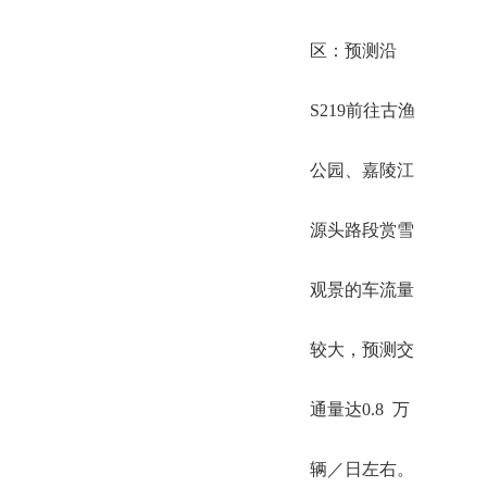
区：预测沿
S219前往古渔
公园、嘉陵江
源头路段赏雪
观景的车流量
较大，预测交
通量达0.8 万
辆／日左右。