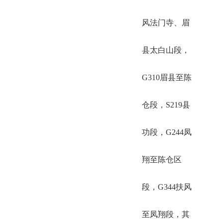
风法门寺、眉
县太白山段，
G310眉县至陈
仓段，S219县
功段，G244凤
翔至陈仓区
段，G344扶风
至凤翔段，其