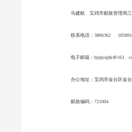
马建航 宝鸡市邮政管理局三
联系电话：3806362 1850917
电子邮箱：bjsjtysjrjk＠163．c
办公地址：宝鸡市金台区金台
邮政编码：721004
宝鸡