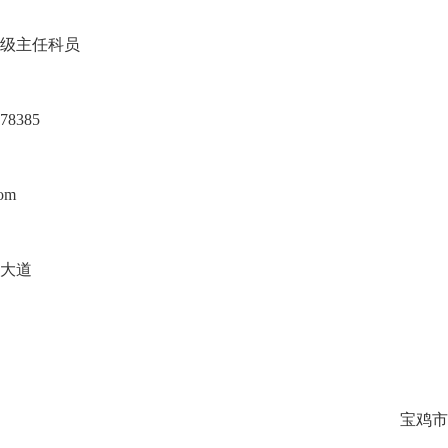
级主任科员
8385
om
大道
市交通运输