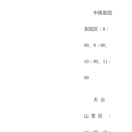
中医医院
东院区：8：
00、9：00、
10：00、11：
00
天 台
山 景 区 ：