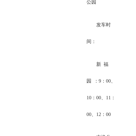
公园
发车时
间：
新 福
园 ：9：00、
10：00、11：
00、12：00