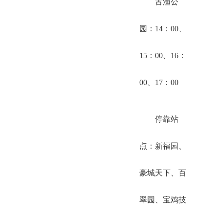
古渔公
园：14：00、
15：00、16：
00、17：00
停靠站
点：新福园、
豪城天下、百
翠园、宝鸡技