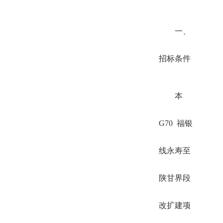
一、
招标条件
本
G70 福银
线永寿至
陕甘界段
改扩建项