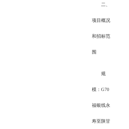
二、
项目概况
和招标范
围
规
模：G70
福银线永
寿至陕甘