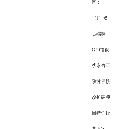
围：
（1）负
责编制
G70福银
线永寿至
陕甘界段
改扩建项
目特许经
营方案，