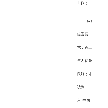
工作；
（4）
信誉要
求：近三
年内信誉
良好；未
被列
入“中国