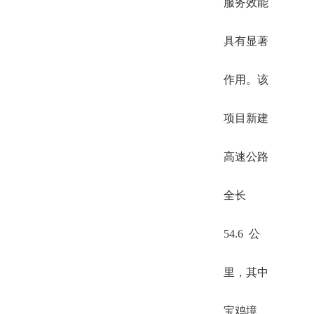
服务效能
具有显著
作用。该
项目新建
高速公路
全长
54.6 公
里，其中
宝鸡境