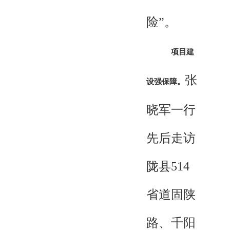
险”。
项目建
张
设强保障。
晓军一行
先后走访
陇县514
省道固陕
路、千阳