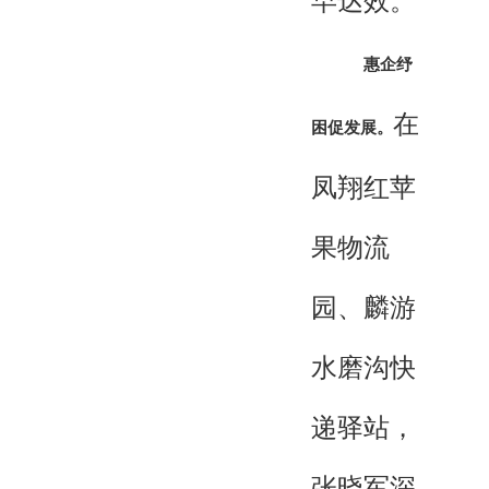
早达效。
惠企纾
在
困促发展。
凤翔红苹
果物流
园、麟游
水磨沟快
递驿站，
张晓军深