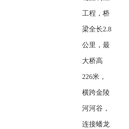
工程，桥
梁全长2.8
公里，最
大桥高
226米，
横跨金陵
河河谷，
连接蟠龙