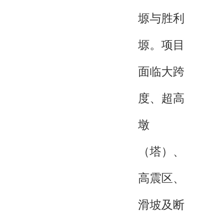
塬与胜利
塬。项目
面临大跨
度、超高
墩
（塔）、
高震区、
滑坡及断