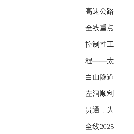
高速公路
全线重点
控制性工
程——太
白山隧道
左洞顺利
贯通，为
全线2025