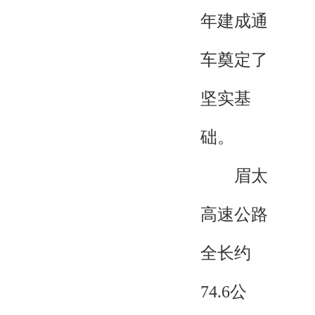
年建成通
车奠定了
坚实基
础。
眉太
高速公路
全长约
74.6公