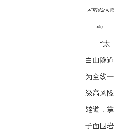
术有限公司微
信）
“太
白山隧道
为全线一
级高风险
隧道，掌
子面围岩