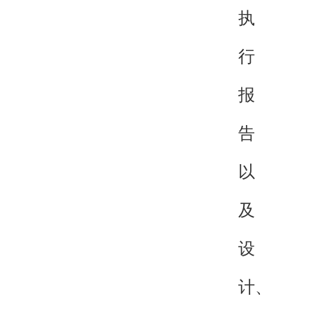
执
行
报
告
以
及
设
计、