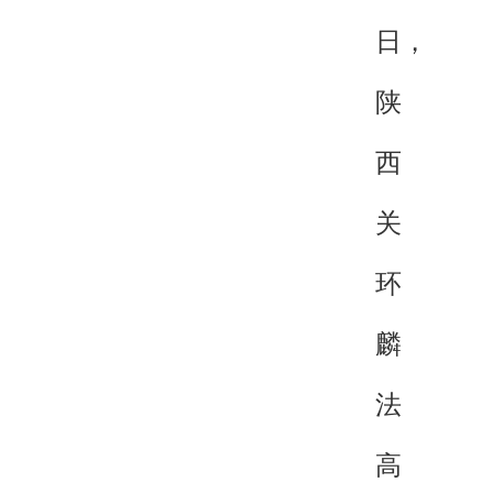
日，
陕
西
关
环
麟
法
高