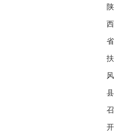
陕
西
省
扶
风
县
召
开