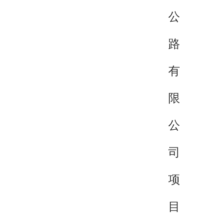
公
路
有
限
公
司
项
目