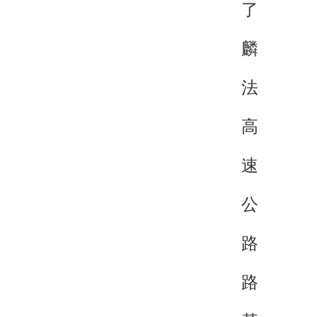
了
麟
法
高
速
公
路
路