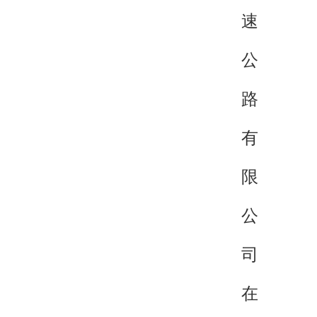
速
公
路
有
限
公
司
在