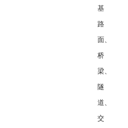
基
路
面、
桥
梁、
隧
道、
交