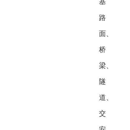
基
路
面、
桥
梁、
隧
道、
交
安