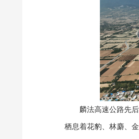
麟法高速公路先后
栖息着花豹、林麝、金