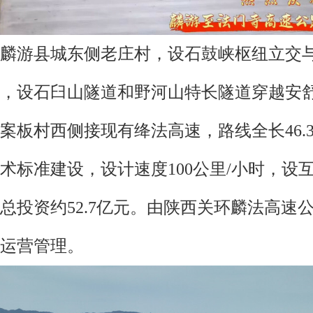
麟游县城东侧老庄村，设石鼓峡枢纽立交
，设石臼山隧道和野河山特长隧道穿越安
案板村西侧接现有绛法高速，路线全长46.
术标准建设，设计速度100公里/小时，设
目总投资约52.7亿元。由陕西关环麟法高速
运营管理。