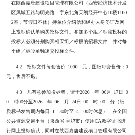
在陕西嘉唐建设项目管理有限公司（西安经济技术开发
区凤城五路与明光路十字东北角天朗经开中心
10楼1100
2室，节假日不休）持单位介绍信和经办人身份证及网
上投标确认单购买招标文件。参加多个组／标段投标的
投标人必须分别购买相应组／标段的招标文件，并对每
个组／标段单独递交投标文件。
4.2 招标文件每套售价
1000
元，图纸每套售价：
0
元，售后不退。
4.3 凡有意参加投标者，请于
202
6
年
0
6
月
1
7
日
0
0
时
00
分至
202
6
年
0
6
月
2
4
日
00
时
00
分（纸
质标书发售期内每日
11：30时至14：00时休息），在全国
公共资源交易平台（陕西省·宝鸡市）使用CA数字证书进
行网上投标确认，同时在陕西嘉唐建设项目管理有限公司