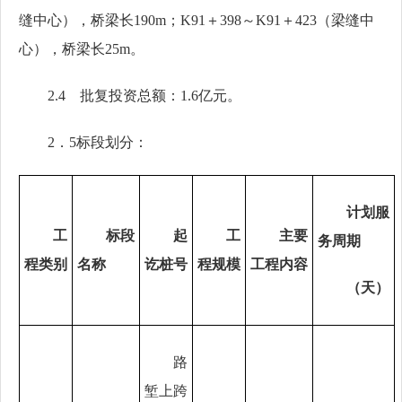
缝中心），桥梁长190m；K91＋398～K91＋423（梁缝中
心），桥梁长25m。
2.4
批复投资
总额：
1.6亿
元。
2．
5
标段划分
：
计划服
工
标段
起
工
主要
务周期
程类别
名称
讫桩号
程规模
工程
内容
（
天
）
路
堑上跨