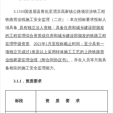
3.1
310国道眉县青化至渭滨高家镇公路项目涉铁工程
铁路营业线施工安全监理（二次）
：本次招标要求投标人
须具备
具有独立法人资格；
具备住房和城乡建设部颁发
的工程监理综合资质或住房和城乡建设部颁发的铁路工程
监理甲级资质
、
20
21
年
1月至投标截止时间：
至少具有一
项独立完成过
1座及以上采用转体施工工艺的上跨铁路营
业线桥梁监理业绩（附合同协议书）
，并在人员等方面具
备相应的施工
安全
监理能力。
3.1.1．资质要求
标段
资
质
要
求