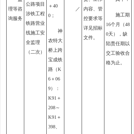
公路项目
＋40
理等咨
／
内容、管
涉铁工程
施工期
0；
询服务
控要求等
铁路营业
16
个月
（
48
详见招标
神
线施工安
0天
），
缺
文件。
农特大
全监理
陷责任期
以
桥上跨
（二次）
交工验收合
宝成铁
格为止。
路
（K
6＋06
9）：
K91＋
208～
K91＋
398、