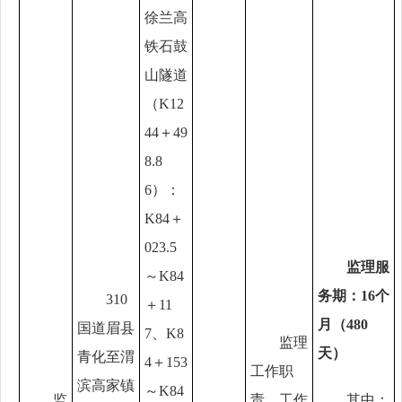
徐兰高
铁石鼓
山隧道
（K12
44＋49
8.8
6）：
K84＋
023.5
监理服
～K84
务期：
16个
310
＋11
月（480
国道眉县
7、K8
监理
天）
青化至渭
4＋153
工作职
滨高家镇
～K84
监
责、工作
其中：