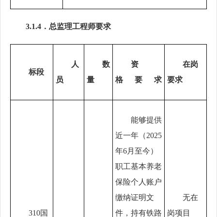
3.1.4．
总监理工程师
要求
人
数
资
在岗
标段
员
量
格
要
求
要求
能够提供
近一年（
2025
年
6
月至今）
职工基本养老
保险个人账户
缴纳证明文
无在
310国
件，持有铁路
岗项目