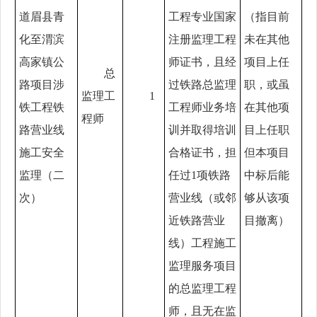
道眉县青
工程专业国家
（指目前
化至渭滨
注册监理工程
未在其他
高家镇公
师证书，且经
项目上任
总
路项目涉
过铁路总监理
职，或虽
监理工
1
铁工程铁
工程师业务培
在其他项
程师
路营业线
训并取得培训
目上任职
施工安全
合格证书，
担
但本项目
监理（二
任过
1项铁路
中标后能
次）
营业线（或邻
够从该项
近铁路营业
目撤离）
线）工程施工
监理服务项目
的总监理工程
师，且
无在监