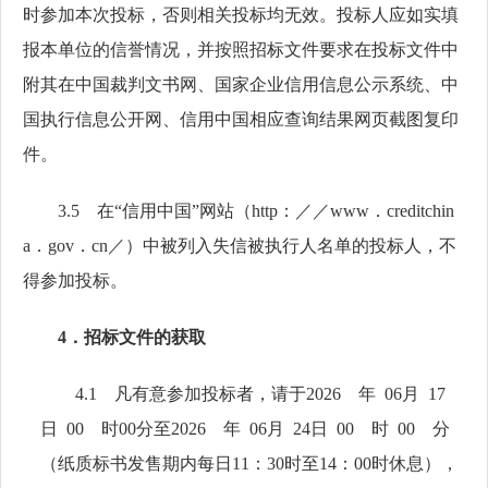
时参加本次投标，否则相关投标均无效。投标人应如实填
报本单位的信誉情况，并按照招标文件要求在投标文件中
附其在中国裁判文书网、国家企业信用信息公示系统、中
国执行信息公开网、信用中国相应查询结果网页截图复印
件。
3.5 在
“
信用中国
”
网站（
http：／／www．creditchin
a．gov．cn／）中被列入失信被执行人名单的投标人，不
得参加投标。
4．招标文件的获取
4.1 凡有意参加投标者，请于
202
6
年
0
6
月
1
7
日
00
时
00
分至
202
6
年
0
6
月
2
4
日
00
时
00
分
（纸质标书发售期内每日
11：30
时至
14：00
时休息），