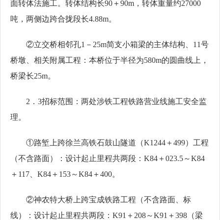
面转体法施工。转体结构长90＋90m，转体重量约27000
吨，两侧边跨合拢段长4.88m。
②立交桥相邻孔1－25m简支小箱梁的主体结构、11号
桥墩、相关附属工程：本桥位于半径为580m的圆曲线上，
桥梁长25m。
2．
3
招标范围：两处
涉铁工程铁路营业线施工安全监
理。
①路堑上跨徐兰高铁石鼓山隧道（K1244＋499）工程
（
不含路面）：设计起止里程共两段：
K84＋023.5～K84
＋117、K84＋153～K84＋400。
②神农特大桥上跨宝成铁路工程（不含路面、标
线）：设计起止里程共两段：K91＋208～K91＋398（梁