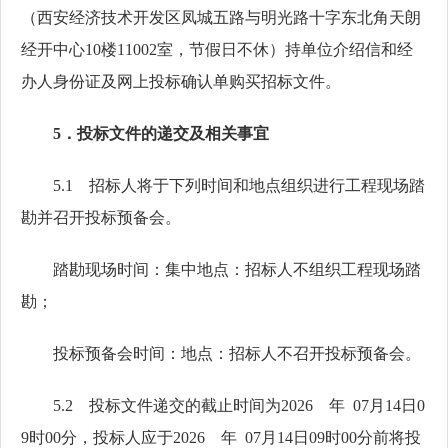
（西安经济技术开发区凤城五路与明光路十字东北角天朗
经开中心10楼11002室，节假日不休）持单位介绍信和经
办人身份证及网上投标确认单购买招标文件。
5．投标文件的递交及相关事宜
5.1 招标人将于下列时间和地点组织进行工程现场踏
勘并召开投标预备会。
踏勘现场时间：集中地点：招标人不组织工程现场踏
勘；
投标预备会时间：地点：招标人不召开投标预备会。
5.2 投标文件递交的截止时间为
202
6
年
0
7
月
14
日
0
9
时
00
分，投标人应于
202
6
年
0
7
月
14
日
09
时
00
分前将投