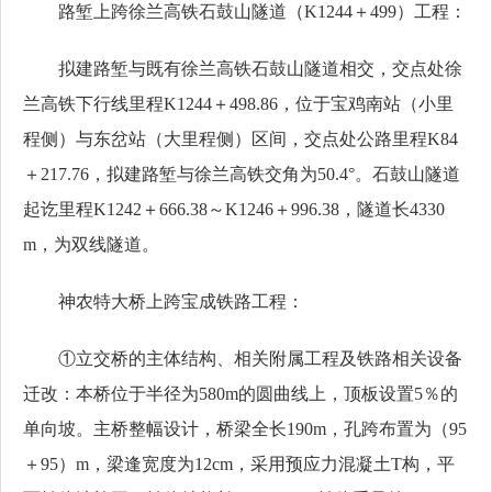
路堑上跨徐兰高铁石鼓山隧道
（K1244＋499）工程：
拟建路堑与既有徐兰高铁石鼓山隧道相交，交点处徐
兰高铁下行线里程
K1244＋498.86，位于宝鸡南站（小里
程侧）与东岔站（大里程侧）区间，交点处公路里程K84
＋217.76，拟建路堑与徐兰高铁交角为50.4°。石鼓山隧道
起讫里程K1242＋666.38～K1246＋996.38，隧道长4330
m，为双线隧道。
神农特大桥上跨宝成铁路工程：
①立交桥的主体结构、相关附属工程及铁路相关设备
迁改：本桥位于半径为580m的圆曲线上，顶板设置5％的
单向坡。主桥整幅设计，桥梁全长190m，孔跨布置为（95
＋95）m，梁逢宽度为12cm，采用预应力混凝土T构，平