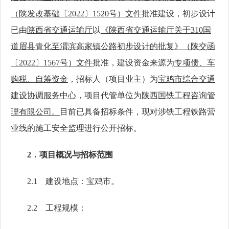
（陕发改基础〔2022〕1520号）文件
批准建设，
初步设计
已由
陕西省交通运输厅
以
《
陕西省交通运输厅
关于
310
国
道眉县青化至渭滨高家镇公路初步设计的批复》（陕交函
〔
2022〕
1567号）
文件
批准
，
建设资金来源
为
专项债、车
购税、自筹资金
，
招标人
（
项目业主
）
为
宝鸡市综合交通
建设协调服务中心
，
项目代管单位为
陕西国铁工程咨询管
理有限公司。
目前
已具备招标条件，现对
涉铁工程铁路营
业线的施工安全监理进行公开招标
。
2．项目概况与招标范围
2.1 建设地点：
宝鸡市。
2.2
工程规模
：